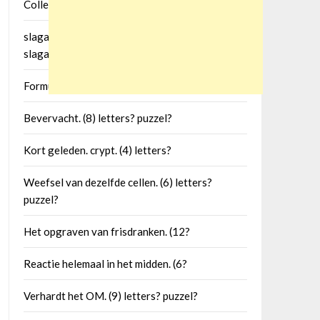
Collega van Bayer en Henkel. (4) letters?
slagaders zijn vertakkingen van deze grote
slagader. (5) letters?
Formulering. (8) letters? puzzel?
Bevervacht. (8) letters? puzzel?
Kort geleden. crypt. (4) letters?
Weefsel van dezelfde cellen. (6) letters?
puzzel?
Het opgraven van frisdranken. (12?
Reactie helemaal in het midden. (6?
Verhardt het OM. (9) letters? puzzel?