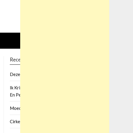
Recent Posts
Deze Extreme Kleur Lijkt Op Paars.?
Ik Krijg Nogmaals Een Melding Van Willemijn
En Peter.?
Moedwillige Verliezen.?
Cirkel Door De Polen.?